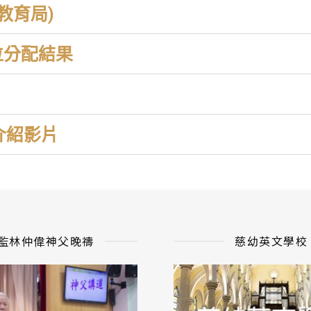
教育局)
學位分配結果
介紹影片
監林仲偉神父晚禱
慈幼英文學校