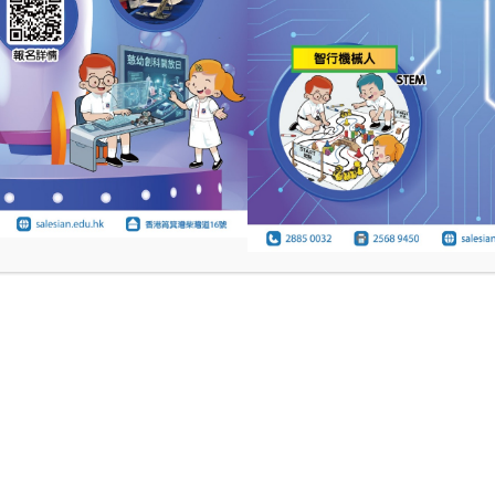
監林仲偉神父晚禱
慈幼英文學校