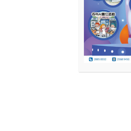
CALENDAR
校