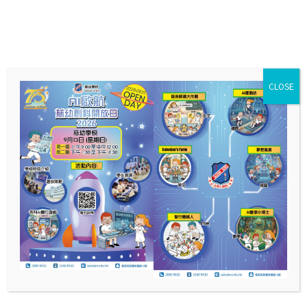
CLOSE
校歌
維我鮑思高慈幼學校 時代青年訓
練場 四育並重國粹精 良師生友愛
永無彊 黌舍敞峨學匯中西 滿門朝