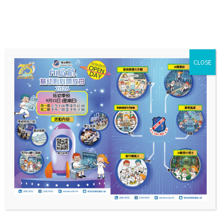
CLOSE
校董會成員
主 席 (校監)
林仲偉 神父
辦學團體校
吳多祿 神父