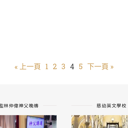
« 上一頁
1
2
3
4
5
下一頁 »
監林仲偉神父晚禱
慈幼英文學校