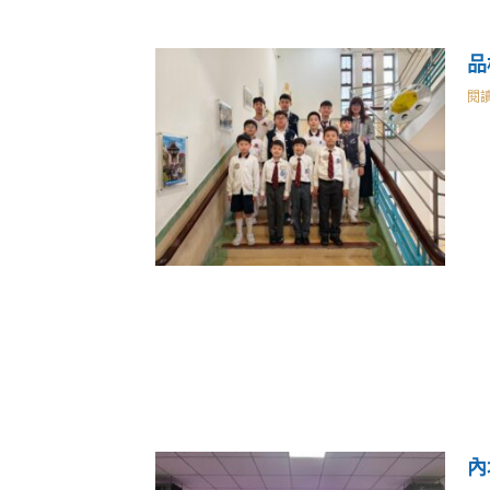
品
閱讀
內