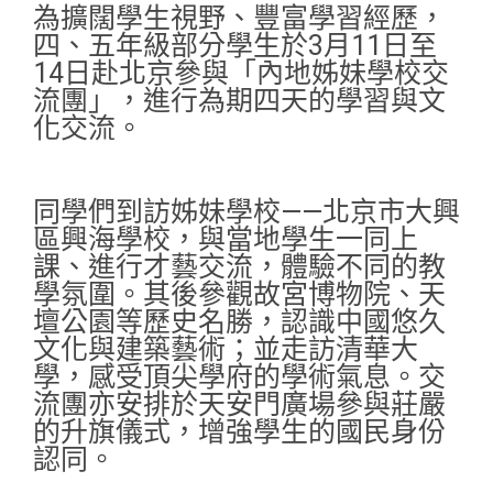
為擴闊學生視野、豐富學習經歷，
四、五年級部分學生於3月11日至
14日赴北京參與「內地姊妹學校交
流團」，進行為期四天的學習與文
化交流。
同學們到訪姊妹學校——北京市大興
區興海學校，與當地學生一同上
課、進行才藝交流，體驗不同的教
學氛圍。其後參觀故宮博物院、天
壇公園等歷史名勝，認識中國悠久
文化與建築藝術；並走訪清華大
學，感受頂尖學府的學術氣息。交
流團亦安排於天安門廣場參與莊嚴
的升旗儀式，增強學生的國民身份
認同。