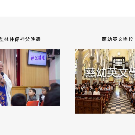
監林仲偉神父晚禱
慈幼英文學校